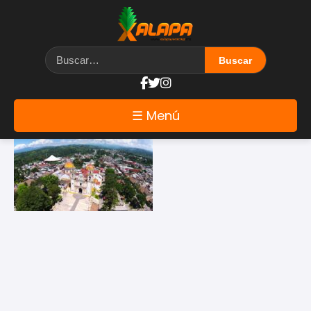
DuX
☰ Menú