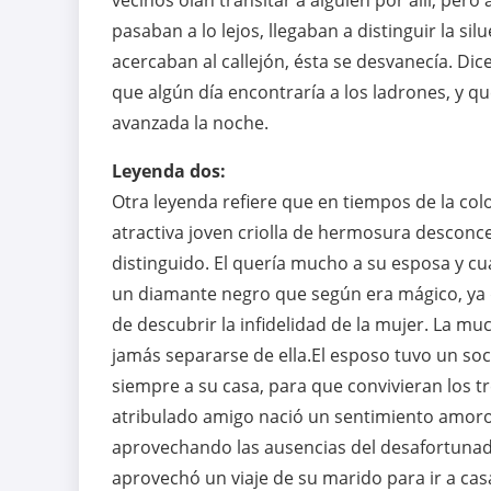
vecinos oían transitar a alguien por allí, per
pasaban a lo lejos, llegaban a distinguir la s
acercaban al callejón, ésta se desvanecía. Di
que algún día encontraría a los ladrones, y 
avanzada la noche.
Leyenda dos:
Otra leyenda refiere que en tiempos de la colo
atractiva joven criolla de hermosura desconce
distinguido. El quería mucho a su esposa y cu
un diamante negro que según era mágico, ya qu
de descubrir la infidelidad de la mujer. La muc
jamás separarse de ella.El esposo tuvo un so
siempre a su casa, para que convivieran los t
atribulado amigo nació un sentimiento amoros
aprovechando las ausencias del desafortunado
aprovechó un viaje de su marido para ir a cas