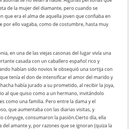
o al asomarse no veían a nadie. Algunas personas que
ilueta de la mujer del diamante, pero cuando se
cen que era el alma de aquella joven que confiaba en
que por ello vagaba, como de costumbre, hasta muy
nia, en una de las viejas casonas del lugar vivía una
rtante casada con un caballero español rico y
ando habían sido novios le obsequió una sortija con
e tenía el don de intensificar el amor del marido y
hacha había jurado a su prometido, al recibir la joya,
cio al que quiso como a un hermano, invitándolo
res como una familia. Pero entre la dama y el
o, que aumentaba con las diarias visitas, y
 cónyuge, consumaron la pasión.Cierto día, ella
a del amante y, por razones que se ignoran (quiza la