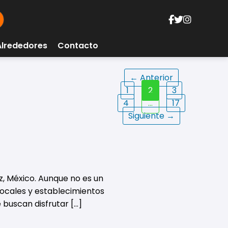
Alrededores
Contacto
Paginación
← Anterior
1
2
3
de
4
…
17
entradas
Siguiente →
z, México. Aunque no es un
locales y establecimientos
 buscan disfrutar […]