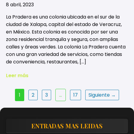
8 abril, 2023
La Pradera es una colonia ubicada en el sur de la
ciudad de Xalapa, capital del estado de Veracruz,
en México. Esta colonia es conocida por ser una
zona residencial tranquila y segura, con amplias
calles y áreas verdes. La colonia La Pradera cuenta
con una gran variedad de servicios, como tiendas
de conveniencia, restaurantes, […]
Leer más
Paginación
1
2
3
…
17
Siguiente →
de
entradas
ENTRADAS MAS LEIDAS