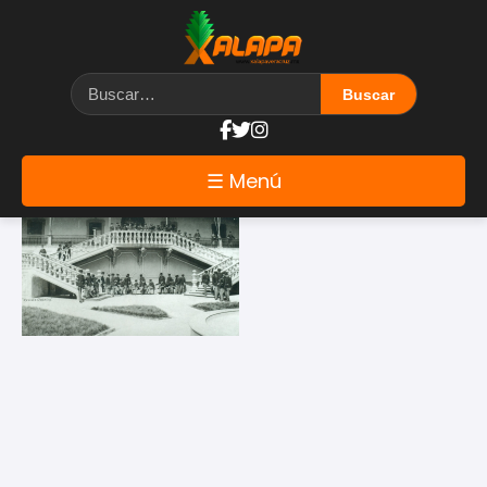
Etiqueta: Prepa Juarez
☰ Menú