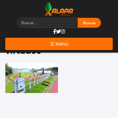
Etiqueta: Cuatro
☰ Menú
virtudes