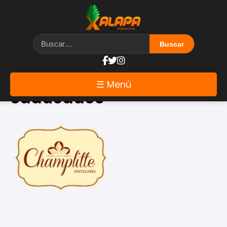
Etiqueta: pasteles
☰ Menú
caducados