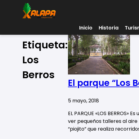
Inicio
Historia
Turi
Etiqueta:
Los
Berros
El parque “Los 
5 mayo, 2018
EL PARQUE «LOS BERROS» Es un
ver pequeños talleres al aire
“piojito” que realiza recorrid