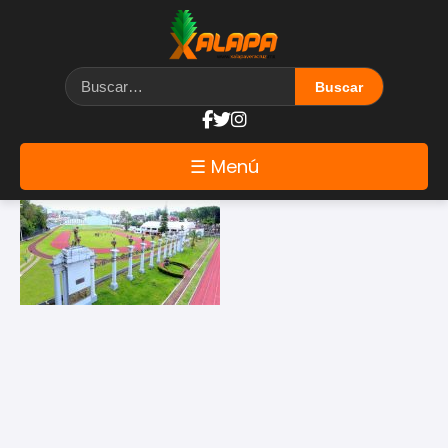
Etiqueta: araucaria
☰ Menú