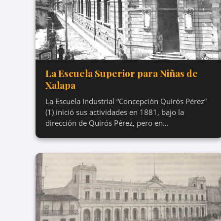
La Escuela Superior para Niñas de
Xalapa
La Escuela Industrial “Concepción Quirós Pérez”
(1) inició sus actividades en 1881, bajo la
dirección de Quirós Pérez, pero en…