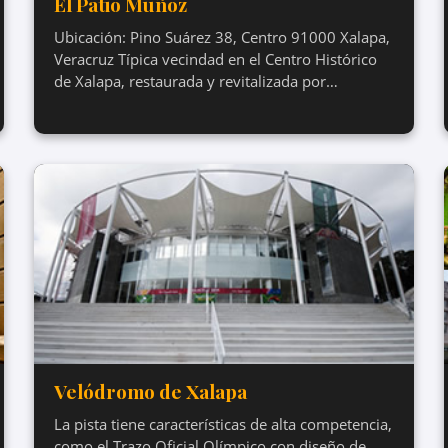
El Patio Muñoz
Ubicación: Pino Suárez 38, Centro 91000 Xalapa,
Veracruz Típica vecindad en el Centro Histórico
de Xalapa, restaurada y revitalizada por…
Velódromo de Xalapa
La pista tiene características de alta competencia,
como el Trazo Oficial Olímpico con diseño de