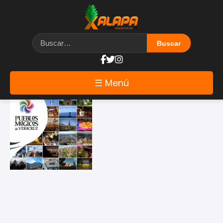
Etiqueta: xico
☰ Menú