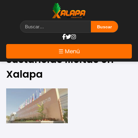
Etiqueta: venta de
☰ Menú
sustancias ilícitas en
Xalapa