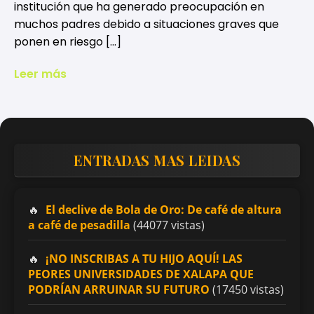
institución que ha generado preocupación en
muchos padres debido a situaciones graves que
ponen en riesgo […]
Leer más
ENTRADAS MAS LEIDAS
El declive de Bola de Oro: De café de altura
a café de pesadilla
(44077 vistas)
¡NO INSCRIBAS A TU HIJO AQUÍ! LAS
PEORES UNIVERSIDADES DE XALAPA QUE
PODRÍAN ARRUINAR SU FUTURO
(17450 vistas)