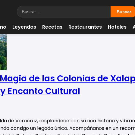
smo
Leyendas
Recetas
Restaurantes
Hoteles
Magia de las Colonias de Xalap
y Encanto Cultural
da de Veracruz, resplandece con su rica historia y vibran
evando consigo un legado único. Acompáñanos en un recorr