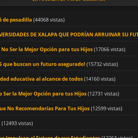
é de pesadilla
(44068 vistas)
UNIVERSIDADES DE XALAPA QUE PODRÍAN ARRUINAR SU F
No Ser la Mejor Opción para tus Hijos
(17066 vistas)
OS que buscan un futuro asegurado!
(15732 vistas)
idad educativa al alcance de todos
(14160 vistas)
 Ser la Mejor Opción para tus Hijos
(12731 vistas)
Que No Recomendarías Para Tus Hijos
(12599 vistas)
!
(12493 vistas)
ue Impulsan el Futuro de sus Estudiantes
(12263 vistas)