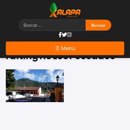
Etiqueta:
☰ Menú
rafting río Los Pescados