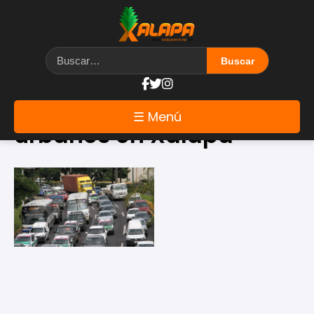
Etiqueta: problemas
☰ Menú
urbanos en Xalapa