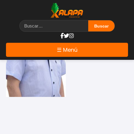
Etiqueta: pongas
☰ Menú