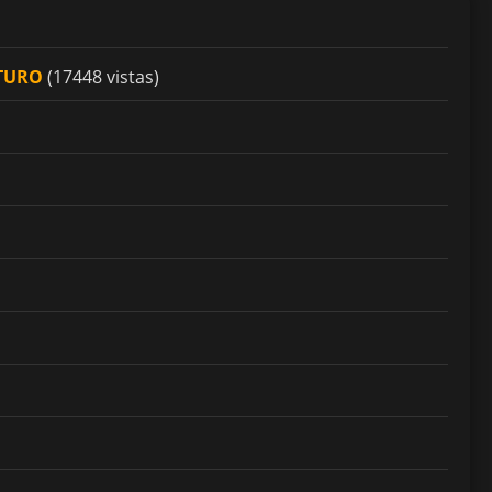
UTURO
(17448 vistas)