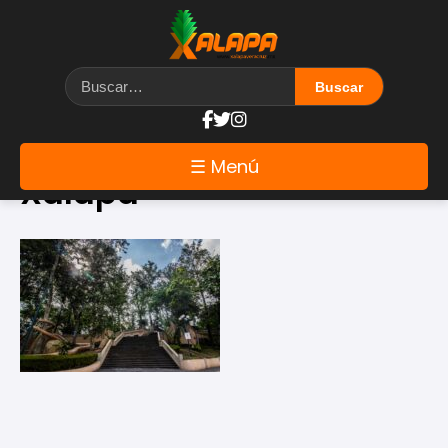
Etiqueta: Parque Natura
☰ Menú
Xalapa