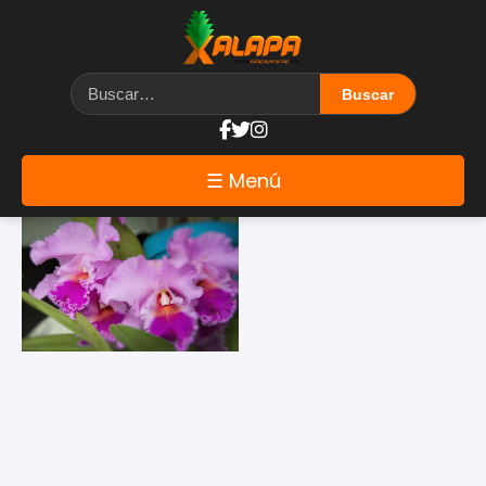
Etiqueta: orquideas
☰ Menú