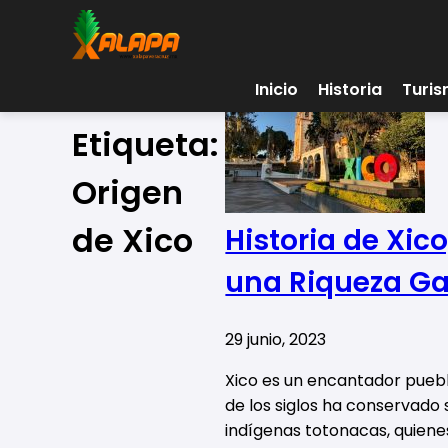
Inicio
Historia
Turi
Etiqueta:
Origen
de Xico
Historia de Xic
una Riqueza Ga
29 junio, 2023
Xico es un encantador pueblo
de los siglos ha conservado s
indígenas totonacas, quiene