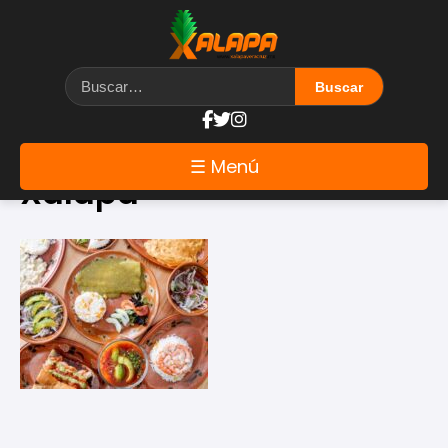
Etiqueta: mole poblano
☰ Menú
Xalapa