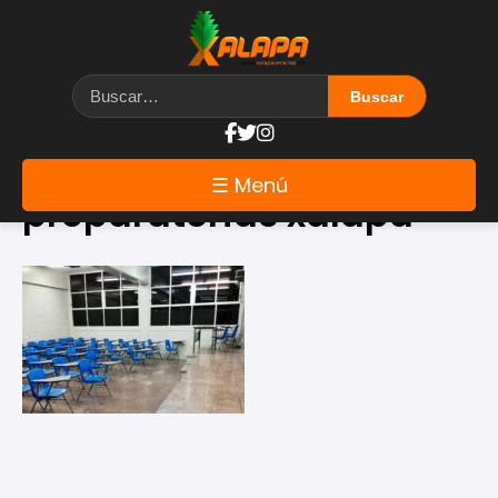
Etiqueta: mejores
☰ Menú
preparatorias xalapa