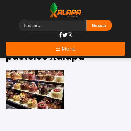
Etiqueta: mejores
☰ Menú
pasteles Xalapa