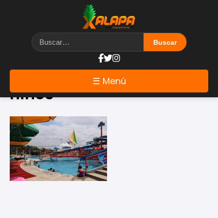
Etiqueta: juegos de
☰ Menú
niños