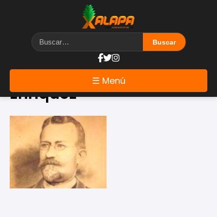
Etiqueta: Juan de la Luz
☰ Menú
Enríquez