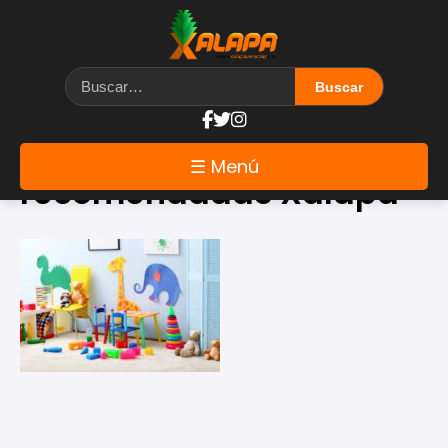
Etiqueta: guarderías
☰ Menú
recomendadas Xalapa