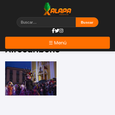
Etiqueta: Festival
☰ Menú
Afrocaribeño