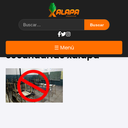
Etiqueta: evaluación de
☰ Menú
secundarias xalapa