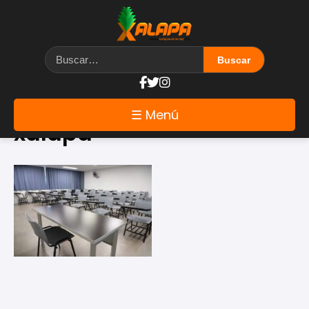
Etiqueta: estudiar en
☰ Menú
xalapa