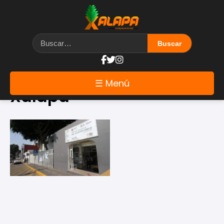
Etiqueta: emergencias
☰ Menú
Xalapa