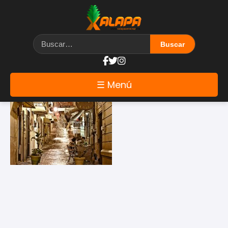
Etiqueta: diamante
☰ Menú