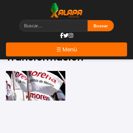
Etiqueta: Cuarta
☰ Menú
Transformación