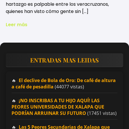
hartazgo es palpable entre los veracruzanos,
quienes han visto cómo gente sin […]
Leer más
ENTRADAS MAS LEIDAS
El declive de Bola de Oro: De café de altura
a café de pesadilla
(44077 vistas)
¡NO INSCRIBAS A TU HIJO AQUÍ! LAS
PEORES UNIVERSIDADES DE XALAPA QUE
PODRÍAN ARRUINAR SU FUTURO
(17451 vistas)
Las 5 Peores Secundarias de Xalapa que