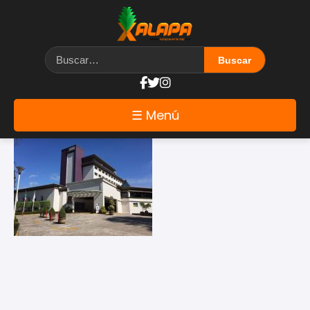
Etiqueta: crowne plaza
☰ Menú