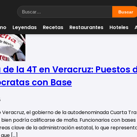
smo
Leyendas
Recetas
Restaurantes
Hoteles
a de la 4T en Veracruz: Puesto
ócratas con Base
5
e Veracruz, el gobierno de la autodenominada Cuarta Tr
 bien podría calificarse de mafia. Funcionarios con base
reas clave de la administración estatal, lo que represent
 que […]