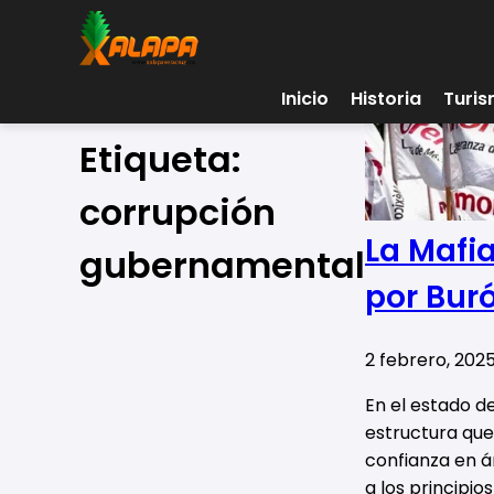
Inicio
Historia
Turi
Etiqueta:
corrupción
La Mafi
gubernamental
por Bur
2 febrero, 202
En el estado d
estructura que
confianza en á
a los principios