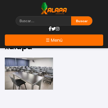
Etiqueta: carreras en
☰ Menú
xalapa