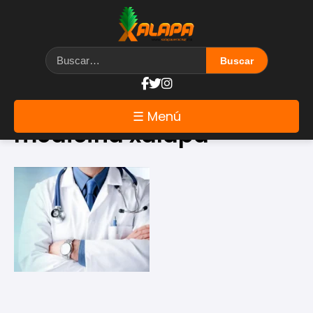
Etiqueta: carrera
☰ Menú
medicina xalapa