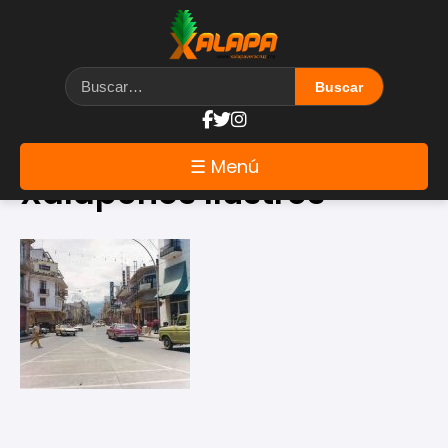
Etiqueta: Calles
☰ Menú
Xalapeños Ilustres