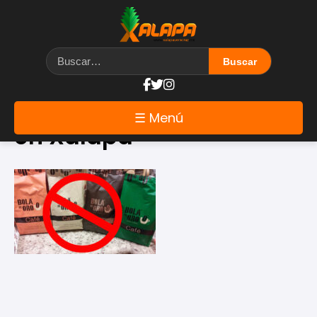
Etiqueta: cafés gourmet
☰ Menú
en Xalapa