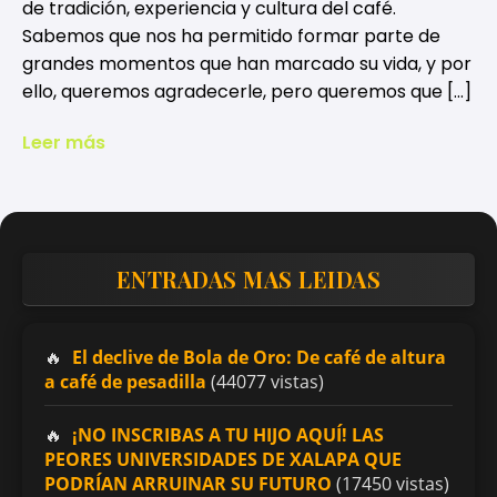
de tradición, experiencia y cultura del café.
Sabemos que nos ha permitido formar parte de
grandes momentos que han marcado su vida, y por
ello, queremos agradecerle, pero queremos que […]
Leer más
ENTRADAS MAS LEIDAS
El declive de Bola de Oro: De café de altura
a café de pesadilla
(44077 vistas)
¡NO INSCRIBAS A TU HIJO AQUÍ! LAS
PEORES UNIVERSIDADES DE XALAPA QUE
PODRÍAN ARRUINAR SU FUTURO
(17450 vistas)