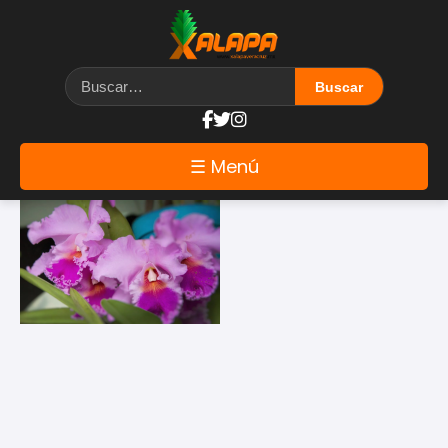
Etiqueta: bugambilias
☰ Menú