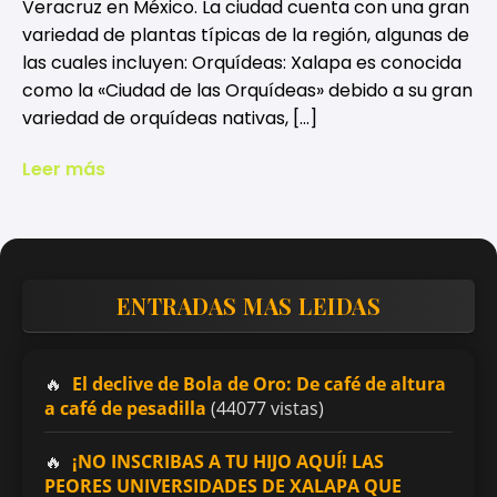
Veracruz en México. La ciudad cuenta con una gran
variedad de plantas típicas de la región, algunas de
las cuales incluyen: Orquídeas: Xalapa es conocida
como la «Ciudad de las Orquídeas» debido a su gran
variedad de orquídeas nativas, […]
Leer más
ENTRADAS MAS LEIDAS
El declive de Bola de Oro: De café de altura
a café de pesadilla
(44077 vistas)
¡NO INSCRIBAS A TU HIJO AQUÍ! LAS
PEORES UNIVERSIDADES DE XALAPA QUE