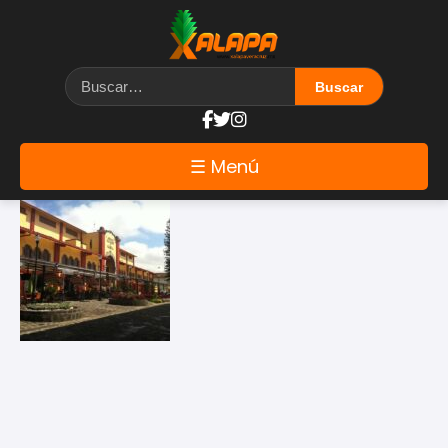
Etiqueta: areas
☰ Menú