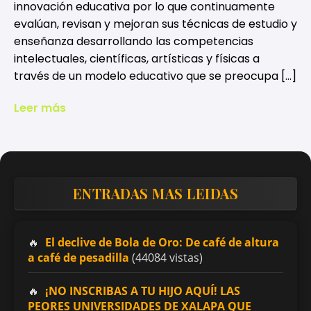
innovación educativa por lo que continuamente
evalúan, revisan y mejoran sus técnicas de estudio y
enseñanza desarrollando las competencias
intelectuales, científicas, artísticas y físicas a
través de un modelo educativo que se preocupa […]
Leer más
ENTRADAS MAS LEIDAS
El declive de Bola de Oro: De café de altura
a café de pesadilla
(44084 vistas)
¡NO INSCRIBAS A TU HIJO AQUÍ! LAS
PEORES UNIVERSIDADES DE XALAPA QUE