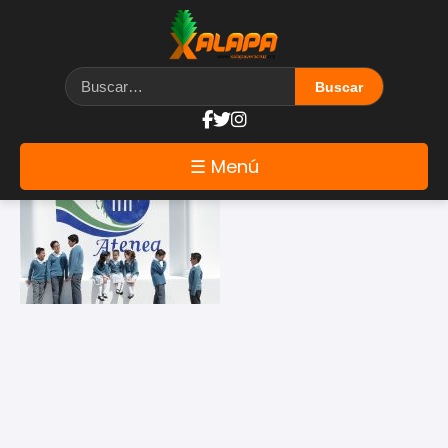
Etiqueta: animas
☰ Menú