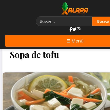
☰ Menú
Sopa de tofu