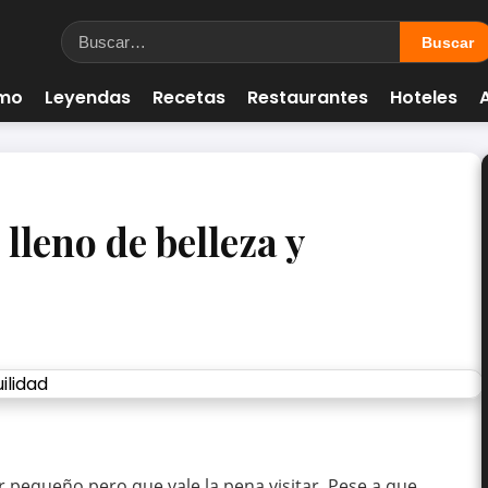
smo
Leyendas
Recetas
Restaurantes
Hoteles
lleno de belleza y
 pequeño pero que vale la pena visitar. Pese a que