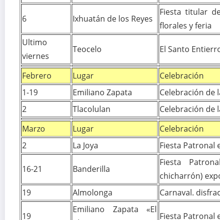
Fiesta titular 
6
Ixhuatán de los Reyes
florales y feria
Ultimo
Teocelo
El Santo Entierro
viernes
Febrero
Lugar
Celebración
1-19
Emiliano Zapata
Celebración de l
2
Tlacolulan
Celebración de l
Marzo
Lugar
Celebración
2
La Joya
Fiesta Patronal 
Fiesta Patron
16-21
Banderilla
chicharrón) exp
19
Almolonga
Carnaval. disfra
Emiliano Zapata «El
19
Fiesta Patronal 