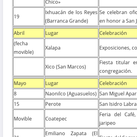
Chico»
Ixhuacán de los Reyes
Se celebran ofi
19
(Barranca Grande)
en honor a San 
Abril
Lugar
Celebración
(fecha
Xalapa
Exposiciones, co
movible)
Fiesta titular
Xico (San Marcos)
congregación.
Mayo
Lugar
Celebración
8
Naonilco (Aguasuelos)
San Miguel Apar
15
Perote
San Isidro Labr
Feria del Café
Movible
Coatepec
jaripeo
Emiliano Zapata (El