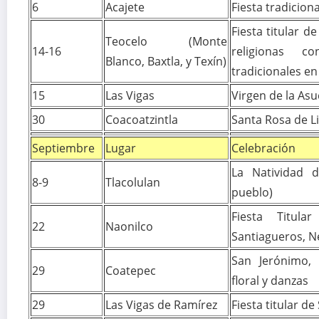
6
Acajete
Fiesta tradicion
Fiesta titular d
Teocelo (Monte
14-16
religionas c
Blanco, Baxtla, y Texín)
tradicionales en
15
Las Vigas
Virgen de la Asuc
30
Coacoatzintla
Santa Rosa de L
Septiembre
Lugar
Celebración
La Natividad d
8-9
Tlacolulan
pueblo)
Fiesta Titul
22
Naonilco
Santiagueros, 
San Jerónimo, 
29
Coatepec
floral y danzas
29
Las Vigas de Ramírez
Fiesta titular d