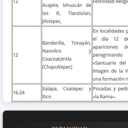
12
Festividad Relig
Acajete, Ixhuacán de
los R, Tlacolulan,
Jilotepec,
En localidades 
el día 12 de
Banderilla, Tonayán,
apariciones 
Naonilco y
12
peregrinand
Coacoatzintla
«Santuario del
(Chapultepec)
imagen de la V
una formación n
Xalapa, Coatepec y
Posadas y pedi
16-24
Xico
«la Rama».