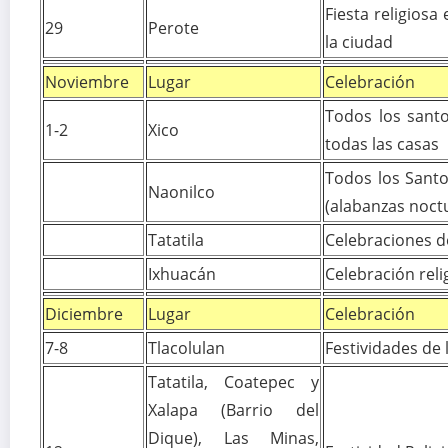
Fiesta religios
29
Perote
la ciudad
Noviembre
Lugar
Celebración
Todos los sant
1-2
Xico
todas las casas
Todos los Santos
Naonilco
(alabanzas noct
Tatatila
Celebraciones de
Ixhuacán
Celebración reli
Diciembre
Lugar
Celebración
7-8
Tlacolulan
Festividades de
Tatatila, Coatepec y
Xalapa (Barrio del
Dique), Las Minas,