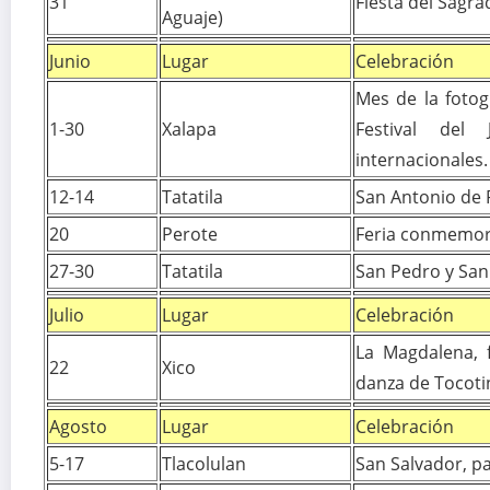
31
Fiesta del Sagr
Aguaje)
Junio
Lugar
Celebración
Mes de la fotog
1-30
Xalapa
Festival del 
internacionales.
12-14
Tatatila
San Antonio de
20
Perote
Feria conmemora
27-30
Tatatila
San Pedro y San
Julio
Lugar
Celebración
La Magdalena, fi
22
Xico
danza de Tocoti
Agosto
Lugar
Celebración
5-17
Tlacolulan
San Salvador, p