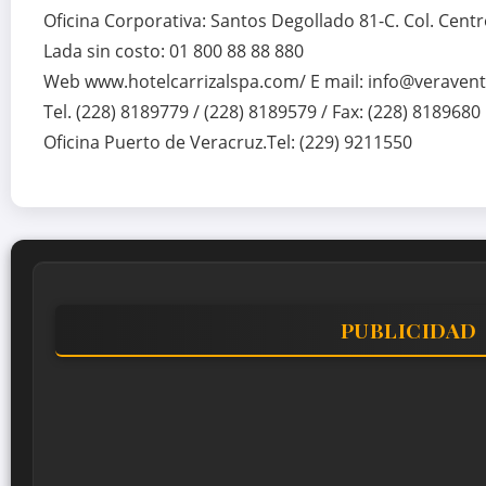
Oficina Corporativa: Santos Degollado 81-C. Col. Centr
Lada sin costo: 01 800 88 88 880
Web www.hotelcarrizalspa.com/ E mail: info@veraven
Tel. (228) 8189779 / (228) 8189579 / Fax: (228) 8189680
Oficina Puerto de Veracruz.Tel: (229) 9211550
PUBLICIDAD